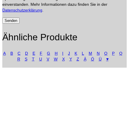
einverstanden. Mehr Informationen dazu finden Sie in der
Datenschutzerklärung
.
Ähnliche Produkte
A
B
C
D
E
F
G
H
I
J
K
L
M
N
O
P
Q
R
S
T
U
V
W
X
Y
Z
Ä
Ö
Ü
♥