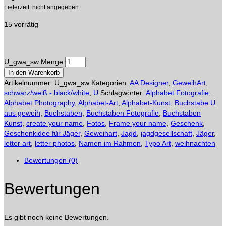
Lieferzeit: nicht angegeben
15 vorrätig
U_gwa_sw Menge
In den Warenkorb
Artikelnummer:
U_gwa_sw
Kategorien:
AA Designer
,
GeweihArt
,
schwarz/weiß - black/white
,
U
Schlagwörter:
Alphabet Fotografie
,
Alphabet Photography
,
Alphabet-Art
,
Alphabet-Kunst
,
Buchstabe U
aus geweih
,
Buchstaben
,
Buchstaben Fotografie
,
Buchstaben
Kunst
,
create your name
,
Fotos
,
Frame your name
,
Geschenk
,
Geschenkidee für Jäger
,
Geweihart
,
Jagd
,
jagdgesellschaft
,
Jäger
,
letter art
,
letter photos
,
Namen im Rahmen
,
Typo Art
,
weihnachten
Bewertungen (0)
Bewertungen
Es gibt noch keine Bewertungen.