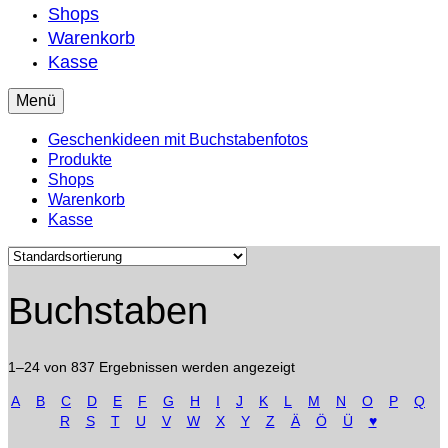
Shops
Warenkorb
Kasse
Menü
Geschenkideen mit Buchstabenfotos
Produkte
Shops
Warenkorb
Kasse
Buchstaben
1–24 von 837 Ergebnissen werden angezeigt
A
B
C
D
E
F
G
H
I
J
K
L
M
N
O
P
Q
R
S
T
U
V
W
X
Y
Z
Ä
Ö
Ü
♥