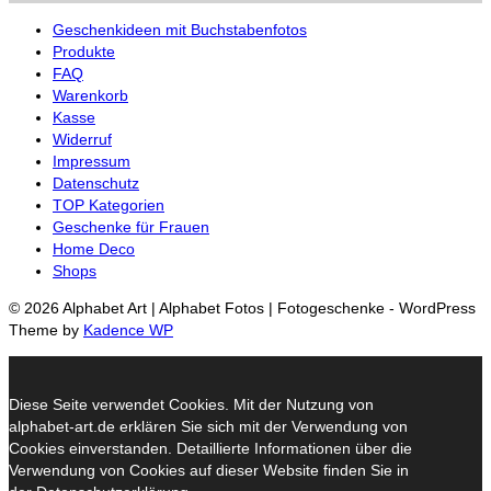
Geschenkideen mit Buchstabenfotos
Produkte
FAQ
Warenkorb
Kasse
Widerruf
Impressum
Datenschutz
TOP Kategorien
Geschenke für Frauen
Home Deco
Shops
© 2026 Alphabet Art | Alphabet Fotos | Fotogeschenke - WordPress
Theme by
Kadence WP
Diese Seite verwendet Cookies. Mit der Nutzung von
alphabet-art.de erklären Sie sich mit der Verwendung von
Cookies einverstanden. Detaillierte Informationen über die
Verwendung von Cookies auf dieser Website finden Sie in