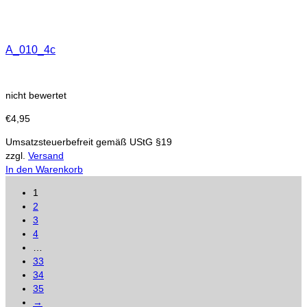
A_010_4c
nicht bewertet
€
4,95
Umsatzsteuerbefreit gemäß UStG §19
zzgl.
Versand
In den Warenkorb
1
2
3
4
…
33
34
35
→