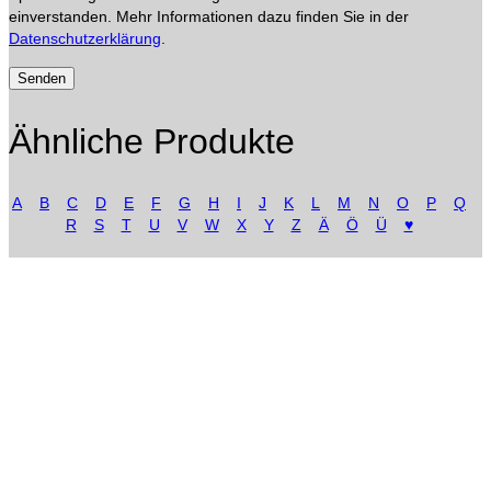
einverstanden. Mehr Informationen dazu finden Sie in der
Datenschutzerklärung
.
Ähnliche Produkte
A
B
C
D
E
F
G
H
I
J
K
L
M
N
O
P
Q
R
S
T
U
V
W
X
Y
Z
Ä
Ö
Ü
♥