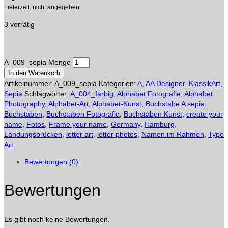
Lieferzeit: nicht angegeben
3 vorrätig
A_009_sepia Menge
In den Warenkorb
Artikelnummer:
A_009_sepia
Kategorien:
A
,
AA Designer
,
KlassikArt
,
Sepia
Schlagwörter:
A_004_farbig
,
Alphabet Fotografie
,
Alphabet
Photography
,
Alphabet-Art
,
Alphabet-Kunst
,
Buchstabe A sepia
,
Buchstaben
,
Buchstaben Fotografie
,
Buchstaben Kunst
,
create your
name
,
Fotos
,
Frame your name
,
Germany
,
Hamburg
,
Landungsbrücken
,
letter art
,
letter photos
,
Namen im Rahmen
,
Typo
Art
Bewertungen (0)
Bewertungen
Es gibt noch keine Bewertungen.