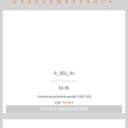
Q
R
S
T
U
V
W
X
Y
Z
Ä
Ö
Ü
♥
A_001_4c
NICHT BEWERTET
€
4,95
Umsatzsteuerbefreit gemäß UStG §19
zzgl.
Versand
IN DEN WARENKORB