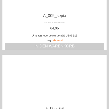
A_005_sepia
NICHT BEWERTET
€
4,95
Umsatzsteuerbefreit gemäß UStG §19
zzgl.
Versand
IN DEN WARENKORB
A_005_sw