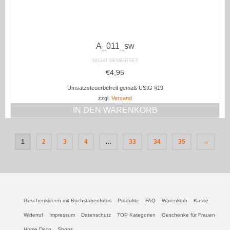
A_011_sw
NICHT BEWERTET
€
4,95
Umsatzsteuerbefreit gemäß UStG §19
zzgl.
Versand
IN DEN WARENKORB
1
2
3
4
…
33
34
35
→
Geschenkideen mit Buchstabenfotos
Produkte
FAQ
Warenkorb
Kasse
Widerruf
Impressum
Datenschutz
TOP Kategorien
Geschenke für Frauen
Home Deco
Shops