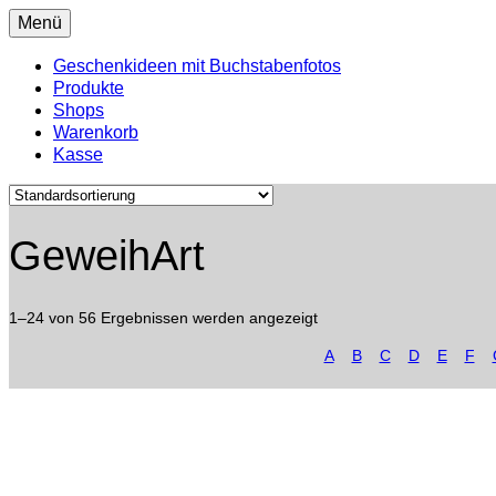
Menü
Geschenkideen mit Buchstabenfotos
Produkte
Shops
Warenkorb
Kasse
GeweihArt
1–24 von 56 Ergebnissen werden angezeigt
A
B
C
D
E
F