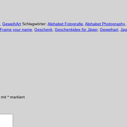
,
GeweihArt
Schlagwörter:
Alphabet Fotografie
,
Alphabet Photography
,
Frame your name
,
Geschenk
,
Geschenkidee für Jäger
,
Geweihart
,
Ja
d mit
*
markiert