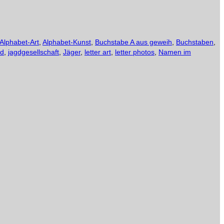
Alphabet-Art
,
Alphabet-Kunst
,
Buchstabe A aus geweih
,
Buchstaben
,
gd
,
jagdgesellschaft
,
Jäger
,
letter art
,
letter photos
,
Namen im