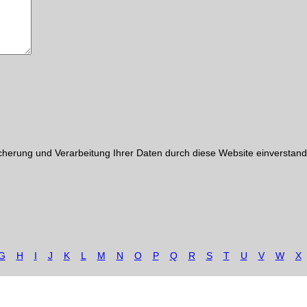
cherung und Verarbeitung Ihrer Daten durch diese Website einverstand
G
H
I
J
K
L
M
N
O
P
Q
R
S
T
U
V
W
X