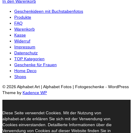
In den Warenkorb
Geschenkideen mit Buchstabenfotos
Produkte
FAQ
Warenkorb
Kasse
Widerruf
Impressum
Datenschutz
TOP Kategorien
Geschenke für Frauen
Home Deco
Shops
© 2026 Alphabet Art | Alphabet Fotos | Fotogeschenke - WordPress
Theme by
Kadence WP
Diese Seite verwendet Cookies. Mit der Nutzung von
alphabet-art.de erklären Sie sich mit der Verwendung von
Cookies einverstanden. Detaillierte Informationen über die
Verwendung von Cookies auf dieser Website finden Sie in