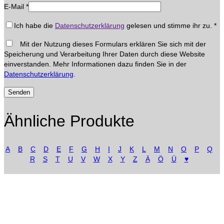
E-Mail
*
Ich habe die
Datenschutzerklärung
gelesen und stimme ihr zu.
*
Mit der Nutzung dieses Formulars erklären Sie sich mit der
Speicherung und Verarbeitung Ihrer Daten durch diese Website
einverstanden. Mehr Informationen dazu finden Sie in der
Datenschutzerklärung
.
Ähnliche Produkte
A
B
C
D
E
F
G
H
I
J
K
L
M
N
O
P
Q
R
S
T
U
V
W
X
Y
Z
Ä
Ö
Ü
♥