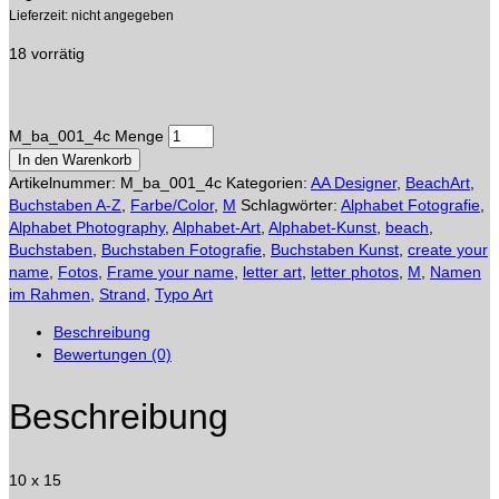
Lieferzeit: nicht angegeben
18 vorrätig
M_ba_001_4c Menge
In den Warenkorb
Artikelnummer:
M_ba_001_4c
Kategorien:
AA Designer
,
BeachArt
,
Buchstaben A-Z
,
Farbe/Color
,
M
Schlagwörter:
Alphabet Fotografie
,
Alphabet Photography
,
Alphabet-Art
,
Alphabet-Kunst
,
beach
,
Buchstaben
,
Buchstaben Fotografie
,
Buchstaben Kunst
,
create your
name
,
Fotos
,
Frame your name
,
letter art
,
letter photos
,
M
,
Namen
im Rahmen
,
Strand
,
Typo Art
Beschreibung
Bewertungen (0)
Beschreibung
10 x 15