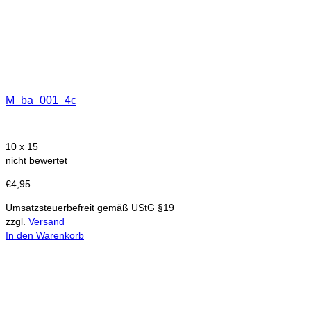
M_ba_001_4c
10 x 15
nicht bewertet
€
4,95
Umsatzsteuerbefreit gemäß UStG §19
zzgl.
Versand
In den Warenkorb