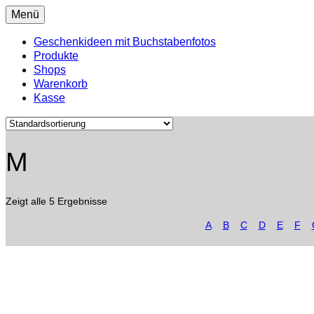
Menü
Geschenkideen mit Buchstabenfotos
Produkte
Shops
Warenkorb
Kasse
M
Zeigt alle 5 Ergebnisse
A
B
C
D
E
F