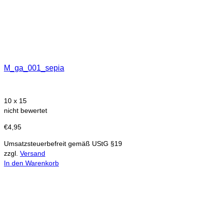
M_ga_001_sepia
10 x 15
nicht bewertet
€
4,95
Umsatzsteuerbefreit gemäß UStG §19
zzgl.
Versand
In den Warenkorb