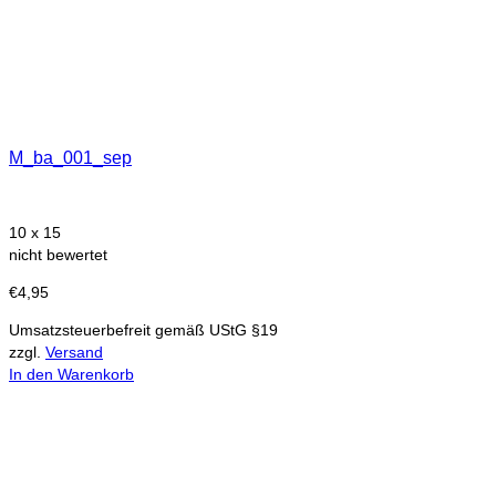
M_ba_001_sep
10 x 15
nicht bewertet
€
4,95
Umsatzsteuerbefreit gemäß UStG §19
zzgl.
Versand
In den Warenkorb