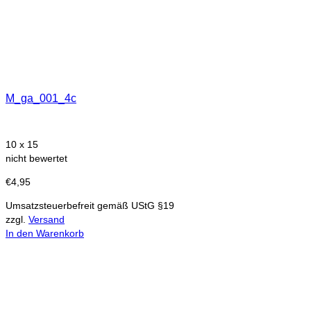
M_ga_001_4c
10 x 15
nicht bewertet
€
4,95
Umsatzsteuerbefreit gemäß UStG §19
zzgl.
Versand
In den Warenkorb