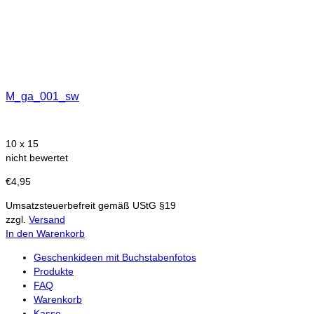
M_ga_001_sw
10 x 15
nicht bewertet
€
4,95
Umsatzsteuerbefreit gemäß UStG §19
zzgl.
Versand
In den Warenkorb
Geschenkideen mit Buchstabenfotos
Produkte
FAQ
Warenkorb
Kasse