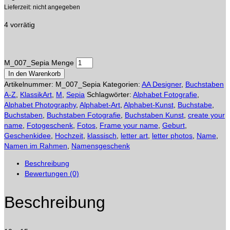
Lieferzeit: nicht angegeben
4 vorrätig
M_007_Sepia Menge
In den Warenkorb
Artikelnummer:
M_007_Sepia
Kategorien:
AA Designer
,
Buchstaben
A-Z
,
KlassikArt
,
M
,
Sepia
Schlagwörter:
Alphabet Fotografie
,
Alphabet Photography
,
Alphabet-Art
,
Alphabet-Kunst
,
Buchstabe
,
Buchstaben
,
Buchstaben Fotografie
,
Buchstaben Kunst
,
create your
name
,
Fotogeschenk
,
Fotos
,
Frame your name
,
Geburt
,
Geschenkidee
,
Hochzeit
,
klassisch
,
letter art
,
letter photos
,
Name
,
Namen im Rahmen
,
Namensgeschenk
Beschreibung
Bewertungen (0)
Beschreibung