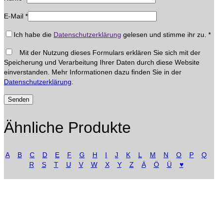
E-Mail
*
Ich habe die
Datenschutzerklärung
gelesen und stimme ihr zu.
*
Mit der Nutzung dieses Formulars erklären Sie sich mit der
Speicherung und Verarbeitung Ihrer Daten durch diese Website
einverstanden. Mehr Informationen dazu finden Sie in der
Datenschutzerklärung
.
Ähnliche Produkte
A
B
C
D
E
F
G
H
I
J
K
L
M
N
O
P
Q
R
S
T
U
V
W
X
Y
Z
Ä
Ö
Ü
♥