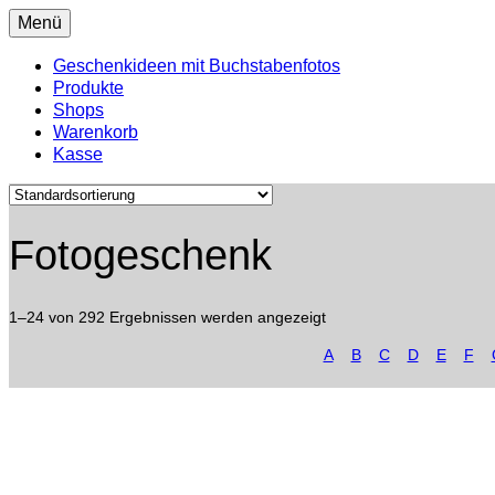
Menü
Geschenkideen mit Buchstabenfotos
Produkte
Shops
Warenkorb
Kasse
Fotogeschenk
1–24 von 292 Ergebnissen werden angezeigt
A
B
C
D
E
F