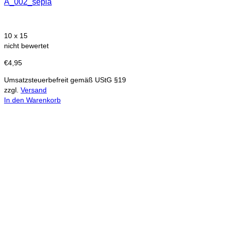
A_002_sepia
10 x 15
nicht bewertet
€
4,95
Umsatzsteuerbefreit gemäß UStG §19
zzgl.
Versand
In den Warenkorb