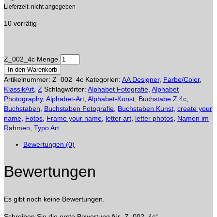
Lieferzeit: nicht angegeben
10 vorrätig
Z_002_4c Menge
In den Warenkorb
Artikelnummer:
Z_002_4c
Kategorien:
AA Designer
,
Farbe/Color
,
KlassikArt
,
Z
Schlagwörter:
Alphabet Fotografie
,
Alphabet
Photography
,
Alphabet-Art
,
Alphabet-Kunst
,
Buchstabe Z 4c
,
Buchstaben
,
Buchstaben Fotografie
,
Buchstaben Kunst
,
create your
name
,
Fotos
,
Frame your name
,
letter art
,
letter photos
,
Namen im
Rahmen
,
Typo Art
Bewertungen (0)
Bewertungen
Es gibt noch keine Bewertungen.
Schreiben Sie die erste Bewertung für „Z_002_4c“