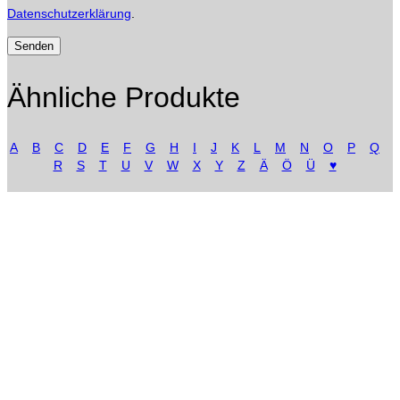
Datenschutzerklärung
.
Ähnliche Produkte
A
B
C
D
E
F
G
H
I
J
K
L
M
N
O
P
Q
R
S
T
U
V
W
X
Y
Z
Ä
Ö
Ü
♥