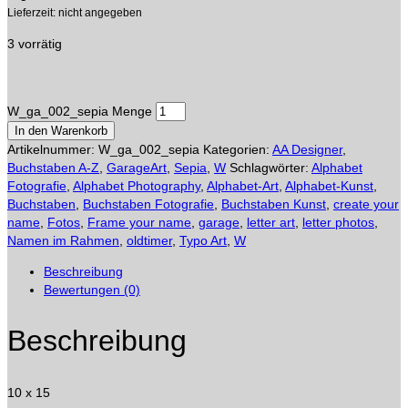
Lieferzeit: nicht angegeben
3 vorrätig
W_ga_002_sepia Menge
In den Warenkorb
Artikelnummer:
W_ga_002_sepia
Kategorien:
AA Designer
,
Buchstaben A-Z
,
GarageArt
,
Sepia
,
W
Schlagwörter:
Alphabet
Fotografie
,
Alphabet Photography
,
Alphabet-Art
,
Alphabet-Kunst
,
Buchstaben
,
Buchstaben Fotografie
,
Buchstaben Kunst
,
create your
name
,
Fotos
,
Frame your name
,
garage
,
letter art
,
letter photos
,
Namen im Rahmen
,
oldtimer
,
Typo Art
,
W
Beschreibung
Bewertungen (0)
Beschreibung
10 x 15