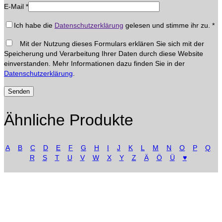
E-Mail
*
Ich habe die
Datenschutzerklärung
gelesen und stimme ihr zu.
*
Mit der Nutzung dieses Formulars erklären Sie sich mit der
Speicherung und Verarbeitung Ihrer Daten durch diese Website
einverstanden. Mehr Informationen dazu finden Sie in der
Datenschutzerklärung
.
Ähnliche Produkte
A
B
C
D
E
F
G
H
I
J
K
L
M
N
O
P
Q
R
S
T
U
V
W
X
Y
Z
Ä
Ö
Ü
♥