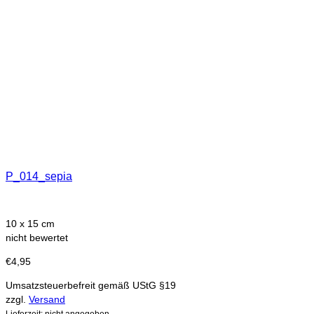
P_014_sepia
10 x 15 cm
nicht bewertet
€
4,95
Umsatzsteuerbefreit gemäß UStG §19
zzgl.
Versand
Lieferzeit: nicht angegeben