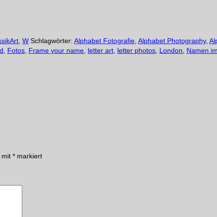
ssikArt
,
W
Schlagwörter:
Alphabet Fotografie
,
Alphabet Photography
,
Al
d
,
Fotos
,
Frame your name
,
letter art
,
letter photos
,
London
,
Namen i
d mit
*
markiert