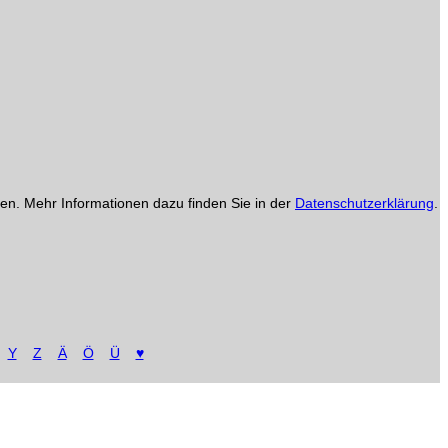
en. Mehr Informationen dazu finden Sie in der
Datenschutzerklärung
.
Y
Z
Ä
Ö
Ü
♥