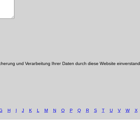
cherung und Verarbeitung Ihrer Daten durch diese Website einverstand
G
H
I
J
K
L
M
N
O
P
Q
R
S
T
U
V
W
X