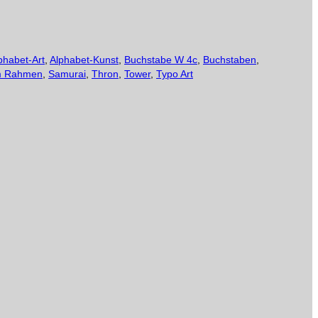
phabet-Art
,
Alphabet-Kunst
,
Buchstabe W 4c
,
Buchstaben
,
m Rahmen
,
Samurai
,
Thron
,
Tower
,
Typo Art