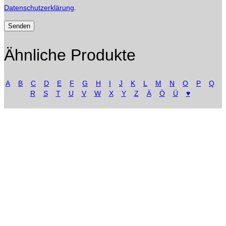
Datenschutzerklärung
.
Ähnliche Produkte
A
B
C
D
E
F
G
H
I
J
K
L
M
N
O
P
Q
R
S
T
U
V
W
X
Y
Z
Ä
Ö
Ü
♥