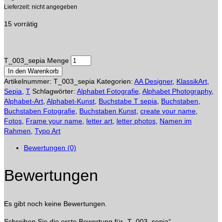
Lieferzeit: nicht angegeben
15 vorrätig
T_003_sepia Menge
In den Warenkorb
Artikelnummer:
T_003_sepia
Kategorien:
AA Designer
,
KlassikArt
,
Sepia
,
T
Schlagwörter:
Alphabet Fotografie
,
Alphabet Photography
,
Alphabet-Art
,
Alphabet-Kunst
,
Buchstabe T sepia
,
Buchstaben
,
Buchstaben Fotografie
,
Buchstaben Kunst
,
create your name
,
Fotos
,
Frame your name
,
letter art
,
letter photos
,
Namen im
Rahmen
,
Typo Art
Bewertungen (0)
Bewertungen
Es gibt noch keine Bewertungen.
Schreiben Sie die erste Bewertung für „T_003_sepia“