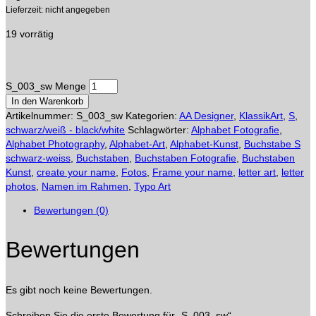
Lieferzeit: nicht angegeben
19 vorrätig
S_003_sw Menge
In den Warenkorb
Artikelnummer:
S_003_sw
Kategorien:
AA Designer
,
KlassikArt
,
S
,
schwarz/weiß - black/white
Schlagwörter:
Alphabet Fotografie
,
Alphabet Photography
,
Alphabet-Art
,
Alphabet-Kunst
,
Buchstabe S
schwarz-weiss
,
Buchstaben
,
Buchstaben Fotografie
,
Buchstaben
Kunst
,
create your name
,
Fotos
,
Frame your name
,
letter art
,
letter
photos
,
Namen im Rahmen
,
Typo Art
Bewertungen (0)
Bewertungen
Es gibt noch keine Bewertungen.
Schreiben Sie die erste Bewertung für „S_003_sw“