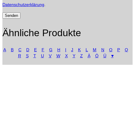
Datenschutzerklärung
.
Ähnliche Produkte
A
B
C
D
E
F
G
H
I
J
K
L
M
N
O
P
Q
R
S
T
U
V
W
X
Y
Z
Ä
Ö
Ü
♥