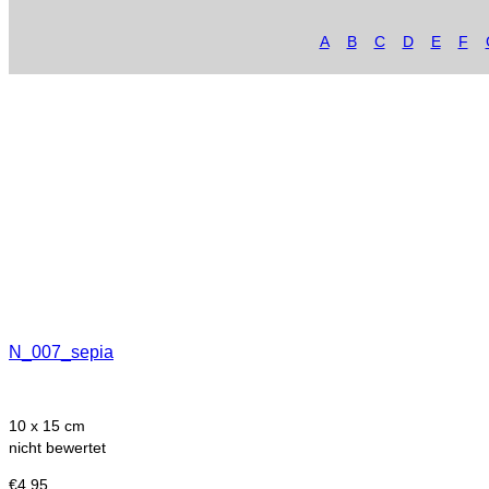
A
B
C
D
E
F
N_007_sepia
10 x 15 cm
nicht bewertet
€
4,95