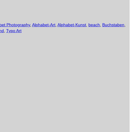
bet Photography
,
Alphabet-Art
,
Alphabet-Kunst
,
beach
,
Buchstaben
,
nd
,
Typo Art