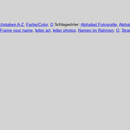
chstaben A-Z
,
Farbe/Color
,
Q
Schlagwörter:
Alphabet Fotografie
,
Alpha
Frame your name
,
letter art
,
letter photos
,
Namen im Rahmen
,
Q
,
Stra