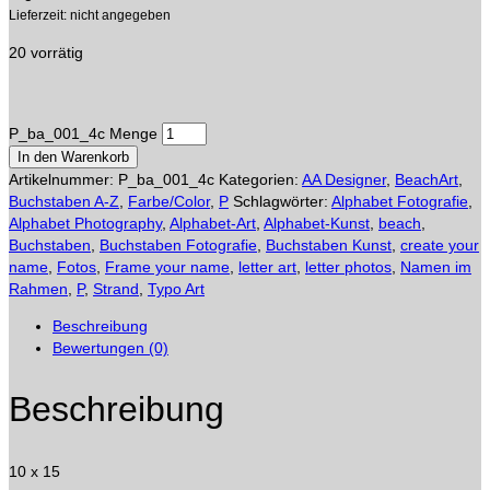
Lieferzeit: nicht angegeben
20 vorrätig
P_ba_001_4c Menge
In den Warenkorb
Artikelnummer:
P_ba_001_4c
Kategorien:
AA Designer
,
BeachArt
,
Buchstaben A-Z
,
Farbe/Color
,
P
Schlagwörter:
Alphabet Fotografie
,
Alphabet Photography
,
Alphabet-Art
,
Alphabet-Kunst
,
beach
,
Buchstaben
,
Buchstaben Fotografie
,
Buchstaben Kunst
,
create your
name
,
Fotos
,
Frame your name
,
letter art
,
letter photos
,
Namen im
Rahmen
,
P
,
Strand
,
Typo Art
Beschreibung
Bewertungen (0)
Beschreibung
10 x 15