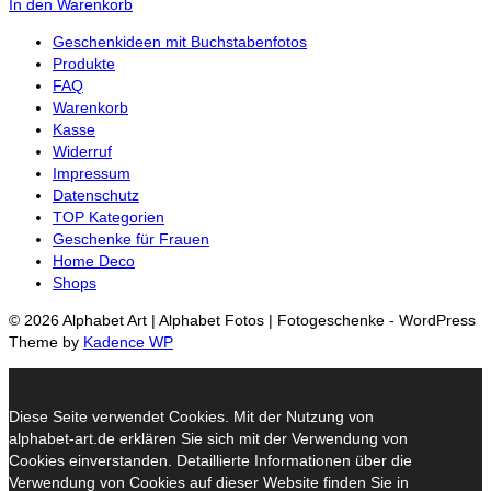
In den Warenkorb
Geschenkideen mit Buchstabenfotos
Produkte
FAQ
Warenkorb
Kasse
Widerruf
Impressum
Datenschutz
TOP Kategorien
Geschenke für Frauen
Home Deco
Shops
© 2026 Alphabet Art | Alphabet Fotos | Fotogeschenke - WordPress
Theme by
Kadence WP
Diese Seite verwendet Cookies. Mit der Nutzung von
alphabet-art.de erklären Sie sich mit der Verwendung von
Cookies einverstanden. Detaillierte Informationen über die
Verwendung von Cookies auf dieser Website finden Sie in