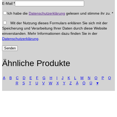
E-Mail
*
Ich habe die
Datenschutzerklärung
gelesen und stimme ihr zu.
*
Mit der Nutzung dieses Formulars erklären Sie sich mit der
Speicherung und Verarbeitung Ihrer Daten durch diese Website
einverstanden. Mehr Informationen dazu finden Sie in der
Datenschutzerklärung
.
Ähnliche Produkte
A
B
C
D
E
F
G
H
I
J
K
L
M
N
O
P
Q
R
S
T
U
V
W
X
Y
Z
Ä
Ö
Ü
♥