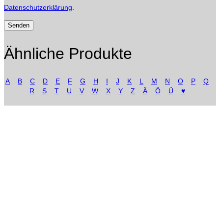
Datenschutzerklärung
.
Ähnliche Produkte
A
B
C
D
E
F
G
H
I
J
K
L
M
N
O
P
Q
R
S
T
U
V
W
X
Y
Z
Ä
Ö
Ü
♥