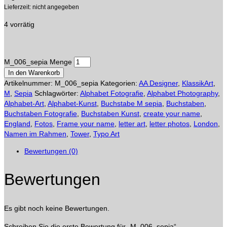
Lieferzeit: nicht angegeben
4 vorrätig
M_006_sepia Menge
In den Warenkorb
Artikelnummer:
M_006_sepia
Kategorien:
AA Designer
,
KlassikArt
,
M
,
Sepia
Schlagwörter:
Alphabet Fotografie
,
Alphabet Photography
,
Alphabet-Art
,
Alphabet-Kunst
,
Buchstabe M sepia
,
Buchstaben
,
Buchstaben Fotografie
,
Buchstaben Kunst
,
create your name
,
England
,
Fotos
,
Frame your name
,
letter art
,
letter photos
,
London
,
Namen im Rahmen
,
Tower
,
Typo Art
Bewertungen (0)
Bewertungen
Es gibt noch keine Bewertungen.
Schreiben Sie die erste Bewertung für „M_006_sepia“