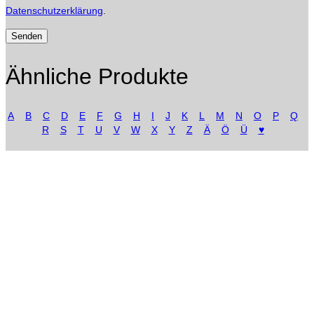
Datenschutzerklärung
.
Ähnliche Produkte
A
B
C
D
E
F
G
H
I
J
K
L
M
N
O
P
Q
R
S
T
U
V
W
X
Y
Z
Ä
Ö
Ü
♥