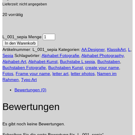
Lieferzeit: nicht angegeben
20 vorrätig
L_001_sepia Menge
In den Warenkorb
Artikelnummer:
L_001_sepia
Kategorien:
AA Designer
,
KlassikArt
,
L
,
Sepia
Schlagwörter:
Alphabet Fotografie
,
Alphabet Photography
,
Alphabet-Art
,
Alphabet-Kunst
,
Buchstabe L sepia
,
Buchstaben
,
Buchstaben Fotografie
,
Buchstaben Kunst
,
create your name
,
Fotos
,
Frame your name
,
letter art
,
letter photos
,
Namen im
Rahmen
,
Typo Art
Bewertungen (0)
Bewertungen
Es gibt noch keine Bewertungen.
Schreiben Sie die erste Bewertung für „L_001_sepia“