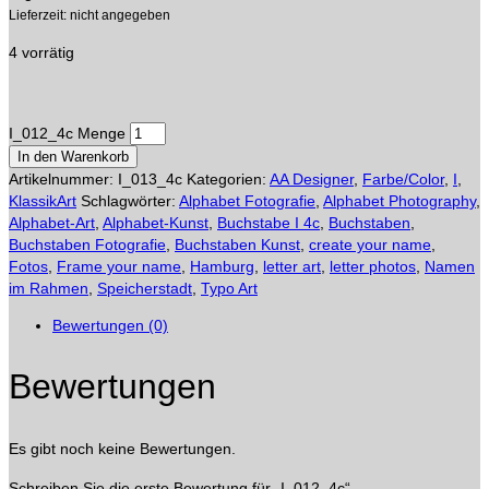
Lieferzeit: nicht angegeben
4 vorrätig
I_012_4c Menge
In den Warenkorb
Artikelnummer:
I_013_4c
Kategorien:
AA Designer
,
Farbe/Color
,
I
,
KlassikArt
Schlagwörter:
Alphabet Fotografie
,
Alphabet Photography
,
Alphabet-Art
,
Alphabet-Kunst
,
Buchstabe I 4c
,
Buchstaben
,
Buchstaben Fotografie
,
Buchstaben Kunst
,
create your name
,
Fotos
,
Frame your name
,
Hamburg
,
letter art
,
letter photos
,
Namen
im Rahmen
,
Speicherstadt
,
Typo Art
Bewertungen (0)
Bewertungen
Es gibt noch keine Bewertungen.
Schreiben Sie die erste Bewertung für „I_012_4c“