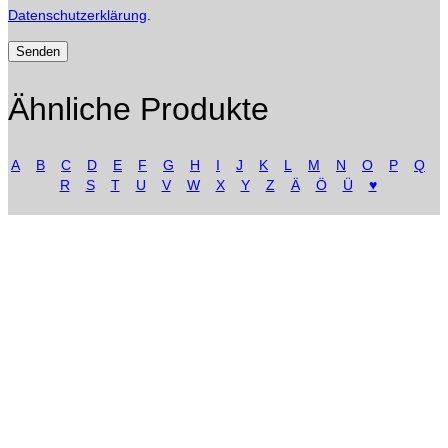
Datenschutzerklärung
.
Ähnliche Produkte
A
B
C
D
E
F
G
H
I
J
K
L
M
N
O
P
Q
R
S
T
U
V
W
X
Y
Z
Ä
Ö
Ü
♥