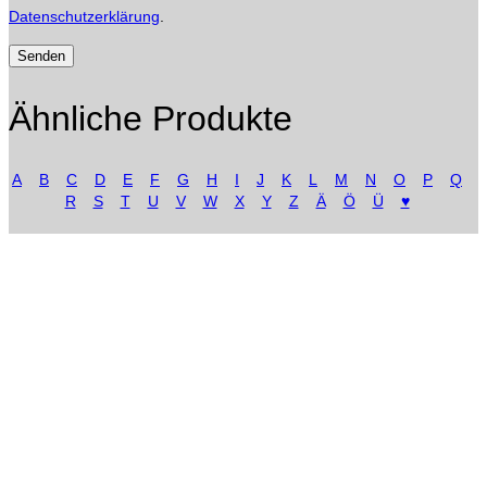
Datenschutzerklärung
.
Ähnliche Produkte
A
B
C
D
E
F
G
H
I
J
K
L
M
N
O
P
Q
R
S
T
U
V
W
X
Y
Z
Ä
Ö
Ü
♥