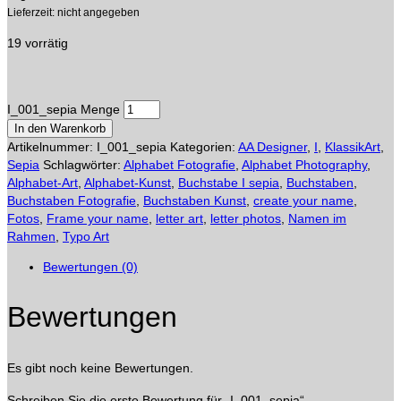
Lieferzeit: nicht angegeben
19 vorrätig
I_001_sepia Menge
In den Warenkorb
Artikelnummer:
I_001_sepia
Kategorien:
AA Designer
,
I
,
KlassikArt
,
Sepia
Schlagwörter:
Alphabet Fotografie
,
Alphabet Photography
,
Alphabet-Art
,
Alphabet-Kunst
,
Buchstabe I sepia
,
Buchstaben
,
Buchstaben Fotografie
,
Buchstaben Kunst
,
create your name
,
Fotos
,
Frame your name
,
letter art
,
letter photos
,
Namen im
Rahmen
,
Typo Art
Bewertungen (0)
Bewertungen
Es gibt noch keine Bewertungen.
Schreiben Sie die erste Bewertung für „I_001_sepia“