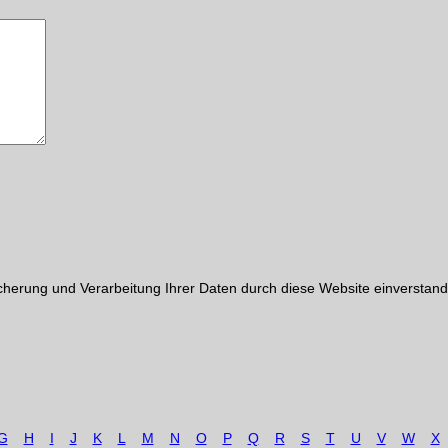
cherung und Verarbeitung Ihrer Daten durch diese Website einverstand
G
H
I
J
K
L
M
N
O
P
Q
R
S
T
U
V
W
X