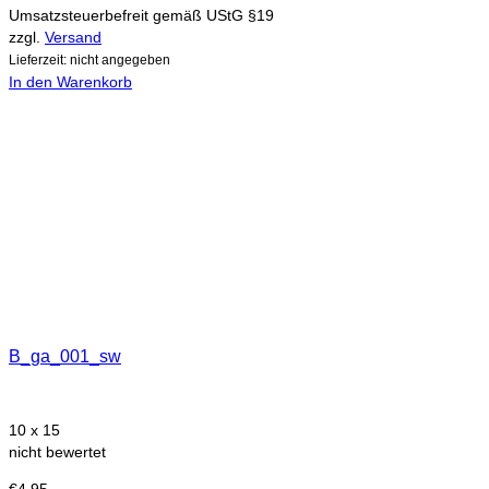
Umsatzsteuerbefreit gemäß UStG §19
zzgl.
Versand
Lieferzeit: nicht angegeben
In den Warenkorb
B_ga_001_sw
10 x 15
nicht bewertet
€
4,95