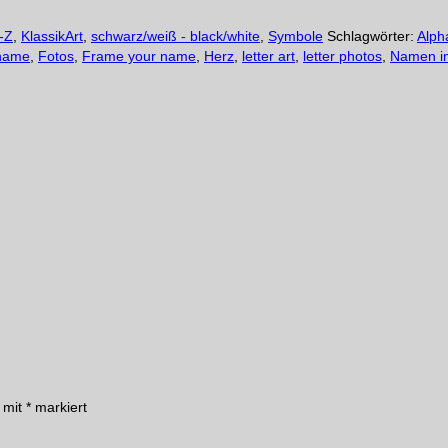
-Z
,
KlassikArt
,
schwarz/weiß - black/white
,
Symbole
Schlagwörter:
Alph
 name
,
Fotos
,
Frame your name
,
Herz
,
letter art
,
letter photos
,
Namen i
d mit
*
markiert