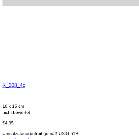
K_008_4c
10 x 15 cm
nicht bewertet
€
4,95
Umsatzsteuerbefreit gemäß UStG §19