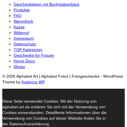
Geschenkideen mit Buchstabenfotos
Produkte
FAQ
Warenkorb
Kasse
Widerruf
Impressum
Datenschutz
TOP Kategorien
Geschenke für Frauen
Home Deco
Shops
© 2026 Alphabet Art | Alphabet Fotos | Fotogeschenke - WordPress
Theme by
Kadence WP
Diese Seite verwendet Cookies. Mit der Nutzung von
alphabet-art.de erklären Sie sich mit der Verwendung von
Cookies einverstanden. Detaillierte Informationen über die
Verwendung von Cookies auf dieser Website finden Sie in
der Datenschutzerklärung.