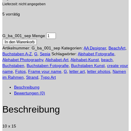
Lieferzeit: nicht angegeben
5 vorrätig
G_ba_001_sep Menge
In den Warenkorb
Artikelnummer:
G_ba_001_sep
Kategorien:
AA Designer
,
BeachArt
,
Buchstaben A-Z
,
G
,
Sepia
Schlagwörter:
Alphabet Fotografie
,
Alphabet Photography
,
Alphabet-Art
,
Alphabet-Kunst
,
beach
,
Buchstaben
,
Buchstaben Fotografie
,
Buchstaben Kunst
,
create your
name
,
Fotos
,
Frame your name
,
G
,
letter art
,
letter photos
,
Namen
im Rahmen
,
Strand
,
Typo Art
Beschreibung
Bewertungen (0)
Beschreibung
10 x 15