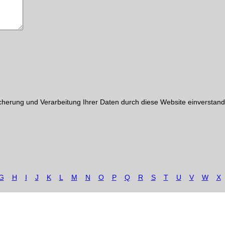
cherung und Verarbeitung Ihrer Daten durch diese Website einverstand
G
H
I
J
K
L
M
N
O
P
Q
R
S
T
U
V
W
X