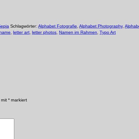
Sepia
Schlagwörter:
Alphabet Fotografie
,
Alphabet Photography
,
Alphab
 name
,
letter art
,
letter photos
,
Namen im Rahmen
,
Typo Art
d mit
*
markiert