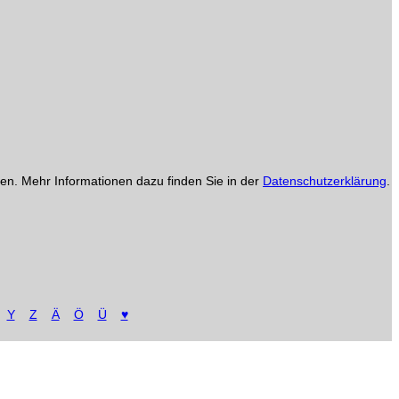
en. Mehr Informationen dazu finden Sie in der
Datenschutzerklärung
.
Y
Z
Ä
Ö
Ü
♥