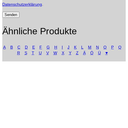
Datenschutzerklärung
.
Ähnliche Produkte
A
B
C
D
E
F
G
H
I
J
K
L
M
N
O
P
Q
R
S
T
U
V
W
X
Y
Z
Ä
Ö
Ü
♥