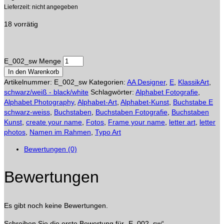
Lieferzeit: nicht angegeben
18 vorrätig
E_002_sw Menge
In den Warenkorb
Artikelnummer:
E_002_sw
Kategorien:
AA Designer
,
E
,
KlassikArt
,
schwarz/weiß - black/white
Schlagwörter:
Alphabet Fotografie
,
Alphabet Photography
,
Alphabet-Art
,
Alphabet-Kunst
,
Buchstabe E
schwarz-weiss
,
Buchstaben
,
Buchstaben Fotografie
,
Buchstaben
Kunst
,
create your name
,
Fotos
,
Frame your name
,
letter art
,
letter
photos
,
Namen im Rahmen
,
Typo Art
Bewertungen (0)
Bewertungen
Es gibt noch keine Bewertungen.
Schreiben Sie die erste Bewertung für „E_002_sw“