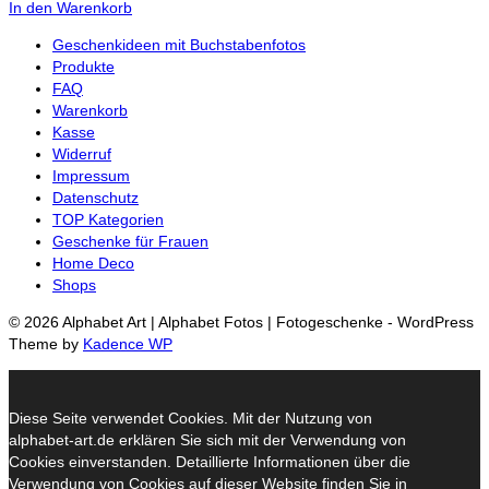
In den Warenkorb
Geschenkideen mit Buchstabenfotos
Produkte
FAQ
Warenkorb
Kasse
Widerruf
Impressum
Datenschutz
TOP Kategorien
Geschenke für Frauen
Home Deco
Shops
© 2026 Alphabet Art | Alphabet Fotos | Fotogeschenke - WordPress
Theme by
Kadence WP
Diese Seite verwendet Cookies. Mit der Nutzung von
alphabet-art.de erklären Sie sich mit der Verwendung von
Cookies einverstanden. Detaillierte Informationen über die
Verwendung von Cookies auf dieser Website finden Sie in