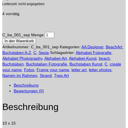
Lieferzeit: nicht angegeben
4 vorrätig
C_ba_001_sep Menge
In den Warenkorb
Artikelnummer:
C_ba_001_sep
Kategorien:
AA Designer
,
BeachArt
,
Buchstaben A-Z
,
C
,
Sepia
Schlagwörter:
Alphabet Fotografie
,
Alphabet Photography
,
Alphabet-Art
,
Alphabet-Kunst
,
beach
,
Buchstaben
,
Buchstaben Fotografie
,
Buchstaben Kunst
,
C
,
create
your name
,
Fotos
,
Frame your name
,
letter art
,
letter photos
,
Namen im Rahmen
,
Strand
,
Typo Art
Beschreibung
Bewertungen (0)
Beschreibung
10 x 15