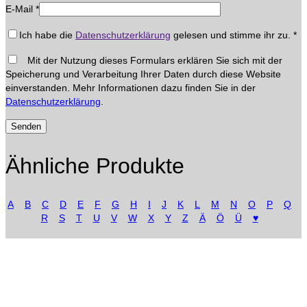
E-Mail
*
Ich habe die
Datenschutzerklärung
gelesen und stimme ihr zu.
*
Mit der Nutzung dieses Formulars erklären Sie sich mit der
Speicherung und Verarbeitung Ihrer Daten durch diese Website
einverstanden. Mehr Informationen dazu finden Sie in der
Datenschutzerklärung
.
Ähnliche Produkte
A
B
C
D
E
F
G
H
I
J
K
L
M
N
O
P
Q
R
S
T
U
V
W
X
Y
Z
Ä
Ö
Ü
♥