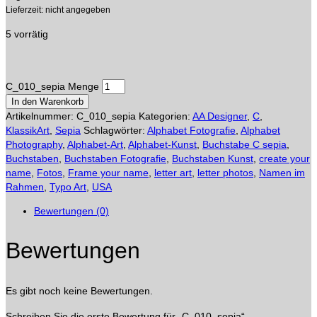
Lieferzeit: nicht angegeben
5 vorrätig
C_010_sepia Menge
In den Warenkorb
Artikelnummer:
C_010_sepia
Kategorien:
AA Designer
,
C
,
KlassikArt
,
Sepia
Schlagwörter:
Alphabet Fotografie
,
Alphabet
Photography
,
Alphabet-Art
,
Alphabet-Kunst
,
Buchstabe C sepia
,
Buchstaben
,
Buchstaben Fotografie
,
Buchstaben Kunst
,
create your
name
,
Fotos
,
Frame your name
,
letter art
,
letter photos
,
Namen im
Rahmen
,
Typo Art
,
USA
Bewertungen (0)
Bewertungen
Es gibt noch keine Bewertungen.
Schreiben Sie die erste Bewertung für „C_010_sepia“