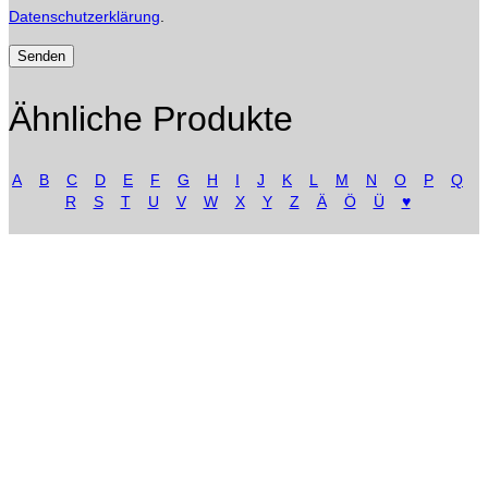
Datenschutzerklärung
.
Ähnliche Produkte
A
B
C
D
E
F
G
H
I
J
K
L
M
N
O
P
Q
R
S
T
U
V
W
X
Y
Z
Ä
Ö
Ü
♥