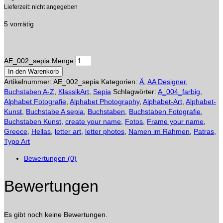
Lieferzeit: nicht angegeben
5 vorrätig
AE_002_sepia Menge
In den Warenkorb
Artikelnummer:
AE_002_sepia
Kategorien:
Ä
,
AA Designer
,
Buchstaben A-Z
,
KlassikArt
,
Sepia
Schlagwörter:
A_004_farbig
,
Alphabet Fotografie
,
Alphabet Photography
,
Alphabet-Art
,
Alphabet-
Kunst
,
Buchstabe A sepia
,
Buchstaben
,
Buchstaben Fotografie
,
Buchstaben Kunst
,
create your name
,
Fotos
,
Frame your name
,
Greece
,
Hellas
,
letter art
,
letter photos
,
Namen im Rahmen
,
Patras
,
Typo Art
Bewertungen (0)
Bewertungen
Es gibt noch keine Bewertungen.