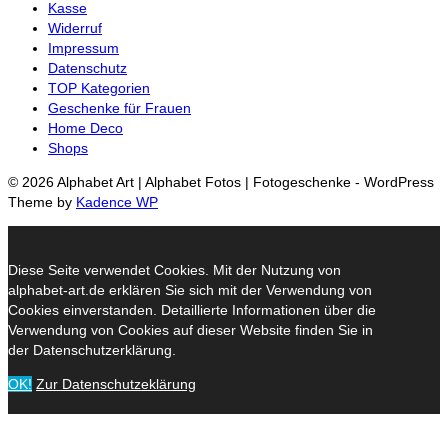
Kasse
Widerruf
Impressum
Datenschutz
TOP Kategorien
Geschenke für Frauen
Home Deco
Shops
© 2026 Alphabet Art | Alphabet Fotos | Fotogeschenke - WordPress
Theme by
Kadence WP
Diese Seite verwendet Cookies. Mit der Nutzung von
alphabet-art.de erklären Sie sich mit der Verwendung von
Cookies einverstanden. Detaillierte Informationen über die
Verwendung von Cookies auf dieser Website finden Sie in
der Datenschutzerklärung.
OK!
Zur Datenschutzeklärung