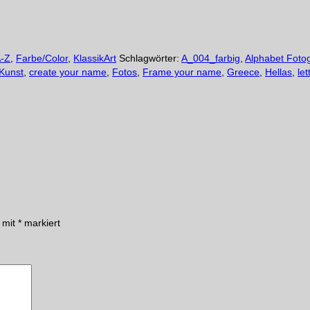
A-Z
,
Farbe/Color
,
KlassikArt
Schlagwörter:
A_004_farbig
,
Alphabet Fotog
Kunst
,
create your name
,
Fotos
,
Frame your name
,
Greece
,
Hellas
,
let
d mit
*
markiert