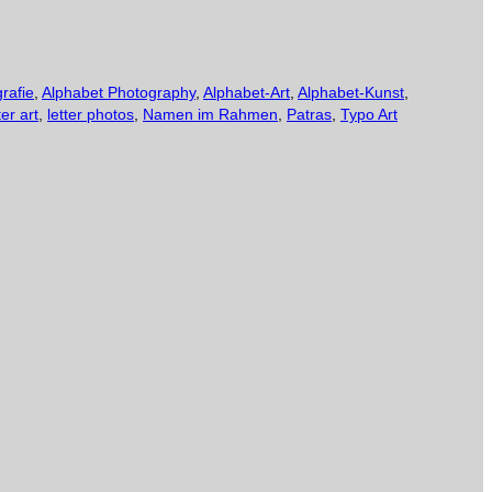
rafie
,
Alphabet Photography
,
Alphabet-Art
,
Alphabet-Kunst
,
ter art
,
letter photos
,
Namen im Rahmen
,
Patras
,
Typo Art