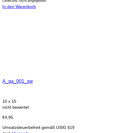
Lieferzeit: nicht angegeben
In den Warenkorb
A_ga_001_sw
10 x 15
nicht bewertet
€
4,95
Umsatzsteuerbefreit gemäß UStG §19