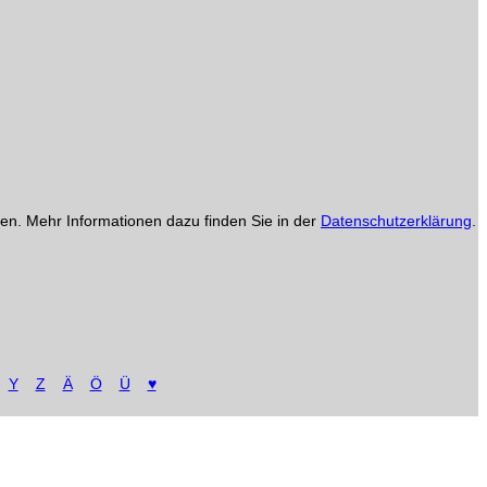
en. Mehr Informationen dazu finden Sie in der
Datenschutzerklärung
.
Y
Z
Ä
Ö
Ü
♥