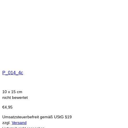
P_014_4c
10 x 15 cm
nicht bewertet
€
4,95
Umsatzsteuerbefreit gemäß UStG §19
zzgl.
Versand