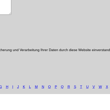
cherung und Verarbeitung Ihrer Daten durch diese Website einverstand
G
H
I
J
K
L
M
N
O
P
Q
R
S
T
U
V
W
X