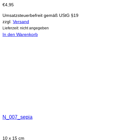
€
4,95
Umsatzsteuerbefreit gemäß UStG §19
zzgl.
Versand
Lieferzeit: nicht angegeben
In den Warenkorb
N_007_sepia
10 x 15 cm