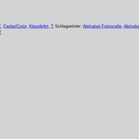
Z
,
Farbe/Color
,
KlassikArt
,
T
Schlagwörter:
Alphabet Fotografie
,
Alphabe
T