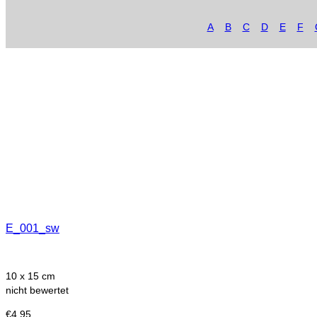
A
B
C
D
E
F
E_001_sw
10 x 15 cm
nicht bewertet
€
4,95