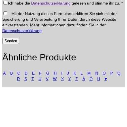
Ich habe die
Datenschutzerklärung
gelesen und stimme ihr zu.
*
Mit der Nutzung dieses Formulars erklären Sie sich mit der
Speicherung und Verarbeitung Ihrer Daten durch diese Website
einverstanden. Mehr Informationen dazu finden Sie in der
Datenschutzerklärung
.
Ähnliche Produkte
A
B
C
D
E
F
G
H
I
J
K
L
M
N
O
P
Q
R
S
T
U
V
W
X
Y
Z
Ä
Ö
Ü
♥