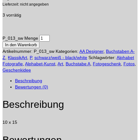
Lieferzeit: nicht angegeben
3 vorrätig
P_013_sw Menge
In den Warenkorb
Artikelnummer:
P_013_sw
Kategorien:
AA Designer
,
Buchstaben A-
Z
,
KlassikArt
,
P
,
schwarz/weiß - black/white
Schlagwörter:
Alphabet
Fotografie
,
Alphabet-Kunst
,
Art
,
Buchstabe A
,
Fotogeschenk
,
Fotos
,
Geschenkidee
Beschreibung
Bewertungen (0)
Beschreibung
10 x 15
Bewertungen