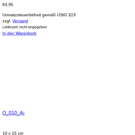
€
4,95
Umsatzsteuerbefreit gemäß UStG §19
zzgl.
Versand
Lieferzeit: nicht angegeben
In den Warenkorb
O_010_4c
10 x 15 cm