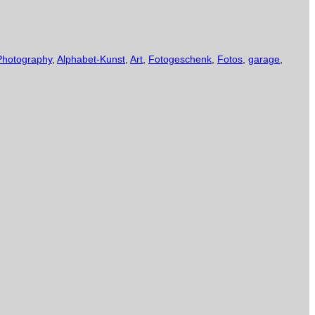
Photography
,
Alphabet-Kunst
,
Art
,
Fotogeschenk
,
Fotos
,
garage
,