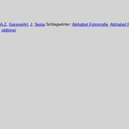
 A-Z
,
GarageArt
,
J
,
Sepia
Schlagwörter:
Alphabet Fotografie
,
Alphabet 
,
oldtimer