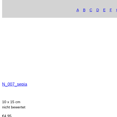
A
B
C
D
E
F
N_007_sepia
10 x 15 cm
nicht bewertet
€
4,95