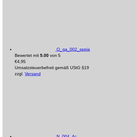
O_ga_002_sepia
Bewertet mit
5.00
von 5
€
4,95
Umsatzsteuerbefreit gemäß UStG §19
zzgl.
Versand
N_004_4c