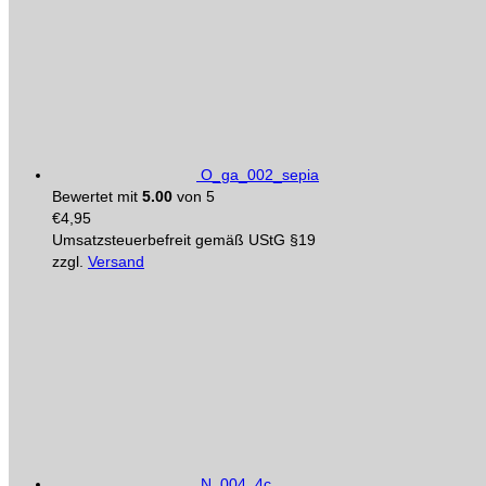
O_ga_002_sepia
Bewertet mit
5.00
von 5
€
4,95
Umsatzsteuerbefreit gemäß UStG §19
zzgl.
Versand
N_004_4c