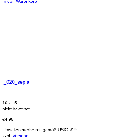
In den Warenkorb
I_020_sepia
10 x 15
nicht bewertet
€
4,95
Umsatzsteuerbefreit gemäß UStG §19
zzgl.
Versand