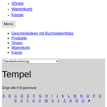
Shops
Warenkorb
Kasse
Menü
Geschenkideen mit Buchstabenfotos
Produkte
Shops
Warenkorb
Kasse
Tempel
Zeigt alle 6 Ergebnisse
A
B
C
D
E
F
G
H
I
J
K
L
M
N
O
P
Q
R
S
T
U
V
W
X
Y
Z
Ä
Ö
Ü
♥