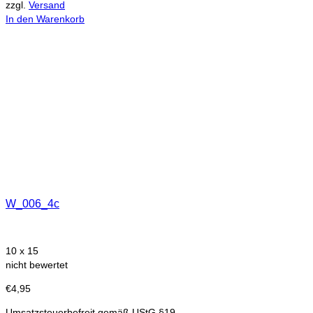
zzgl.
Versand
In den Warenkorb
W_006_4c
10 x 15
nicht bewertet
€
4,95
Umsatzsteuerbefreit gemäß UStG §19