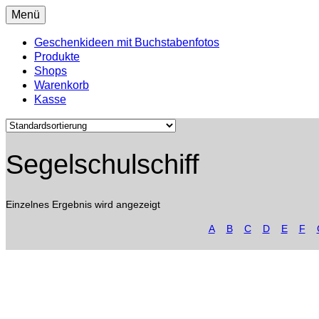
Menü
Geschenkideen mit Buchstabenfotos
Produkte
Shops
Warenkorb
Kasse
Segelschulschiff
Einzelnes Ergebnis wird angezeigt
A
B
C
D
E
F