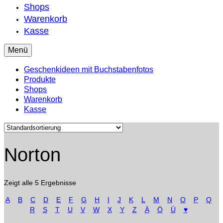
Shops
Warenkorb
Kasse
Menü
Geschenkideen mit Buchstabenfotos
Produkte
Shops
Warenkorb
Kasse
Norton
Zeigt alle 5 Ergebnisse
A
B
C
D
E
F
G
H
I
J
K
L
M
N
O
P
Q
R
S
T
U
V
W
X
Y
Z
Ä
Ö
Ü
♥