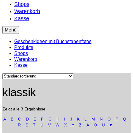
Shops
Warenkorb
Kasse
Menü
Geschenkideen mit Buchstabenfotos
Produkte
Shops
Warenkorb
Kasse
klassik
Zeigt alle 3 Ergebnisse
A
B
C
D
E
F
G
H
I
J
K
L
M
N
O
P
Q
R
S
T
U
V
W
X
Y
Z
Ä
Ö
Ü
♥