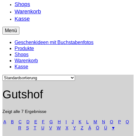
Shops
Warenkorb
Kasse
Menü
Geschenkideen mit Buchstabenfotos
Produkte
Shops
Warenkorb
Kasse
Gutshof
Zeigt alle 7 Ergebnisse
A
B
C
D
E
F
G
H
I
J
K
L
M
N
O
P
Q
R
S
T
U
V
W
X
Y
Z
Ä
Ö
Ü
♥