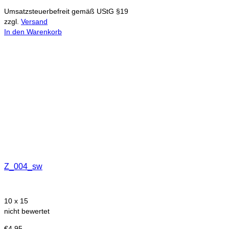
Umsatzsteuerbefreit gemäß UStG §19
zzgl.
Versand
In den Warenkorb
Z_004_sw
10 x 15
nicht bewertet
€
4,95