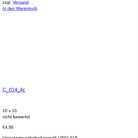
zzgl.
Versand
In den Warenkorb
C_014_4c
10 x 15
nicht bewertet
€
4,95
Umsatzsteuerbefreit gemäß UStG §19