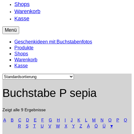
Shops
Warenkorb
Kasse
Menü
Geschenkideen mit Buchstabenfotos
Produkte
Shops
Warenkorb
Kasse
Buchstabe P sepia
Zeigt alle 9 Ergebnisse
A
B
C
D
E
F
G
H
I
J
K
L
M
N
O
P
Q
R
S
T
U
V
W
X
Y
Z
Ä
Ö
Ü
♥