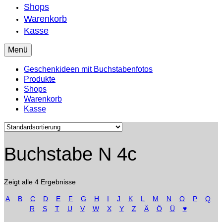
Shops
Warenkorb
Kasse
Menü
Geschenkideen mit Buchstabenfotos
Produkte
Shops
Warenkorb
Kasse
Buchstabe N 4c
Zeigt alle 4 Ergebnisse
A
B
C
D
E
F
G
H
I
J
K
L
M
N
O
P
Q
R
S
T
U
V
W
X
Y
Z
Ä
Ö
Ü
♥