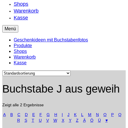
Shops
Warenkorb
Kasse
Menü
Geschenkideen mit Buchstabenfotos
Produkte
Shops
Warenkorb
Kasse
Buchstabe J aus geweih
Zeigt alle 2 Ergebnisse
A
B
C
D
E
F
G
H
I
J
K
L
M
N
O
P
Q
R
S
T
U
V
W
X
Y
Z
Ä
Ö
Ü
♥