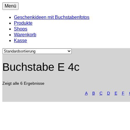
Menü
Geschenkideen mit Buchstabenfotos
Produkte
Shops
Warenkorb
Kasse
Buchstabe E 4c
Zeigt alle 6 Ergebnisse
A
B
C
D
E
F